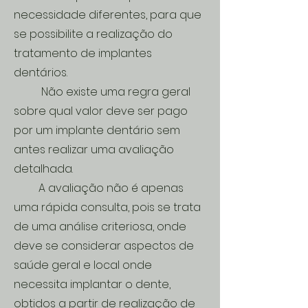
necessidade diferentes, para que
se possibilite a realização do
tratamento de implantes
dentários.
Não existe uma regra geral
sobre qual valor deve ser pago
por um implante dentário sem
antes realizar uma avaliação
detalhada.
A avaliação não é apenas
uma rápida consulta, pois se trata
de uma análise criteriosa, onde
deve se considerar aspectos de
saúde geral e local onde
necessita implantar o dente,
obtidos a partir de realização de