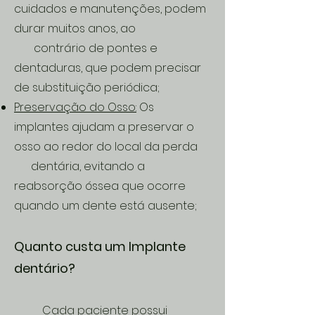
cuidados e manutenções, podem
durar muitos anos, ao
contrário de pontes e
dentaduras, que podem precisar
de substituição periódica;
Preservação do Osso:
Os
implantes ajudam a preservar o
osso ao redor do local da perda
dentária, evitando a
reabsorção óssea que ocorre
quando um dente está ausente;
Quanto custa um Implante
dentário?
Cada paciente possui