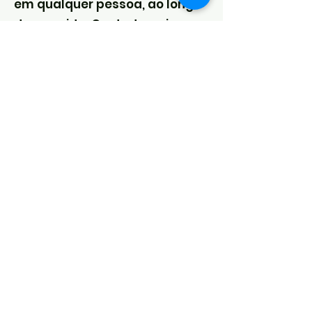
em qualquer pessoa, ao longo
da sua vida. Contudo, o risco
do seu aparecimento é menos
provável em pacientes que
cumprem um
acompanhamento regular
com o dentista. Porquê?
Porque a sua saúde oral é
monitorizada com maior
frequência, sendo possível
prevenir problemas, identificá-
los e resolvê-los antes de se
tornarem situações mais
graves e urgentes.